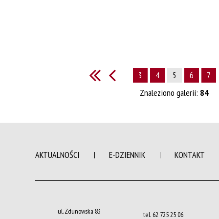
3
4
5
6
7
Znaleziono galerii:
84
AKTUALNOŚCI
E-DZIENNIK
KONTAKT
ul. Zdunowska 83
tel.
62 725 25 06