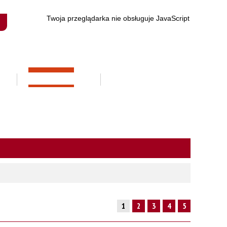
Twoja przeglądarka nie obsługuje JavaScript
REKRUTACJA
STRONA GŁÓWNA
1
2
3
4
5