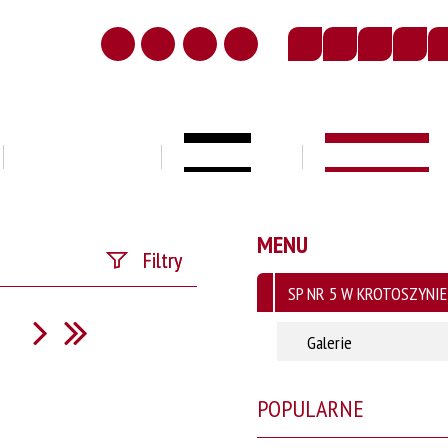
E-DZIENNIK
KONTAKT
MENU GŁÓWNE
MENU
Filtry
SP NR 5 W KROTOSZYNIE
Fraza
Galerie
Kategoria
POPULARNE
Publikacja od
—