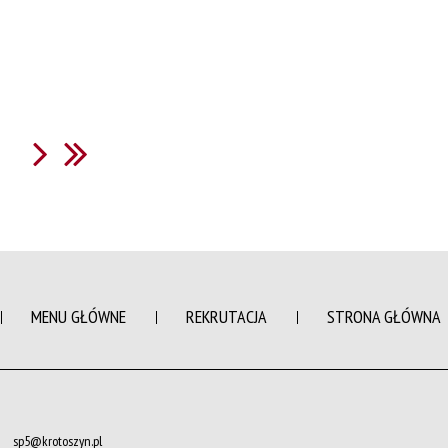
MENU GŁÓWNE
REKRUTACJA
STRONA GŁÓWNA
sp5@krotoszyn.pl