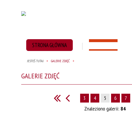
STRONA GŁÓWNA
AKTUALNOŚCI
JESTEŚ TUTAJ
GALERIE ZDJĘĆ
GALERIE ZDJĘĆ
3
4
5
6
7
Znaleziono galerii:
84